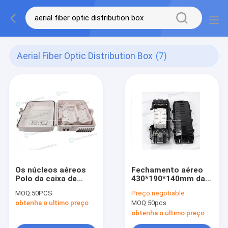
Aerial Fiber Optic Distribution Box
(7)
Os núcleos aéreos
Fechamento aéreo
Polo da caixa de
430*190*140mm da
distribuição 24 da
tala da fibra ótica do
MOQ:
50PCS
Preço:
negotiable
fibra ótica do ABS
núcleo da abóbada
obtenha o ultimo preço
MOQ:
50pcs
montaram
FTTH 144
obtenha o ultimo preço