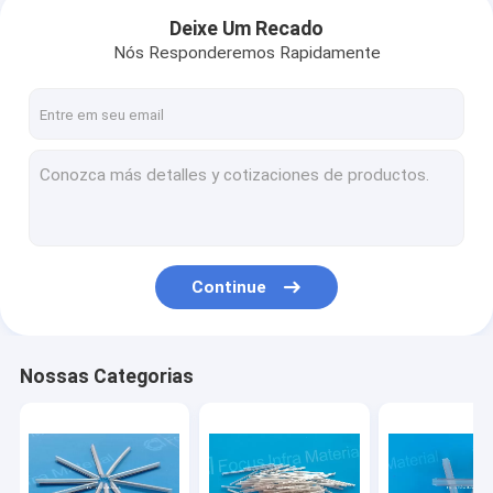
Deixe Um Recado
Nós Responderemos Rapidamente
Continue
Casa
Nossas Categorias
Produtos
Sobre nós