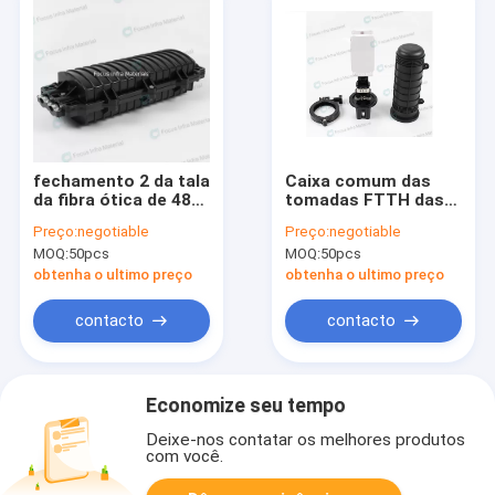
fechamento 2 da tala
Caixa comum das
da fibra ótica de 48F
tomadas FTTH das
72F 96F 2 para fora
entradas 2 do
Preço:
negotiable
Preço:
negotiable
na fibra comum 2kg
fechamento 1 da tala
MOQ:
50pcs
MOQ:
50pcs
do fechamento 48
da fibra ótica IP68
obtenha o ultimo preço
obtenha o ultimo preço
contacto
contacto
Economize seu tempo
Deixe-nos contatar os melhores produtos
com você.