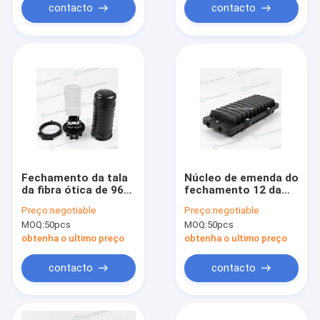
contacto
contacto
Fechamento da tala
Núcleo de emenda do
da fibra ótica de 96
fechamento 12 da
núcleos
junção do
Preço:
negotiable
Preço:
negotiable
fechamento IP65 da
MOQ:
50pcs
MOQ:
50pcs
fibra ótica dos PP
obtenha o ultimo preço
obtenha o ultimo preço
contacto
contacto