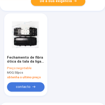
Dê a sua exigência
Fechamento de fibra
ótica da tala da liga
do PC
Preço:
negotiable
MOQ:
50pcs
obtenha o ultimo preço
contacto