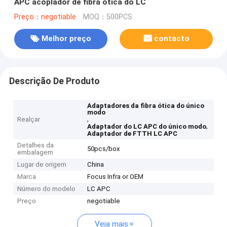
APC acoplador de fibra ótica do LC
Preço：negotiable
MOQ：500PCS
Melhor preço
contacto
Descrição De Produto
Adaptadores da fibra ótica do único
modo
,
Realçar
,
Adaptador do LC APC do único modo
Adaptador de FTTH LC APC
Detalhes da
50pcs/box
embalagem
Lugar de origem
China
Marca
Focus Infra or OEM
Número do modelo
LC APC
Preço
negotiable
Veja mais