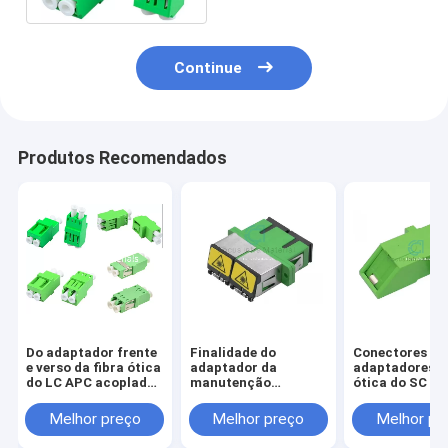
Continue
Produtos Recomendados
Do adaptador frente
Finalidade do
Conectores do
e verso da fibra ótica
adaptador da
adaptadores da
do LC APC acoplador
manutenção
ótica do SC A
de fibra ótica do LC
programada DX do
obturador int
SC APC do acoplador
Melhor preço
Melhor preço
Melhor pr
da fibra do único
modo multi