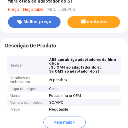
fibra ótica ao adaptador do ST
Preço：Negotiable
MOQ：500PCS
Melhor preço
contacto
Descrição De Produto
ABS que abriga adaptadores da fibra
ótica
Realçar
,
,
Sc OM4 ao adaptador do st
Sc OM3 ao adaptador do st
Detalhes da
50pcs/box
embalagem
Lugar de origem
China
Marca
Focus Infra or OEM
Número do modelo
SC/APC
Preço
Negotiable
Veja mais