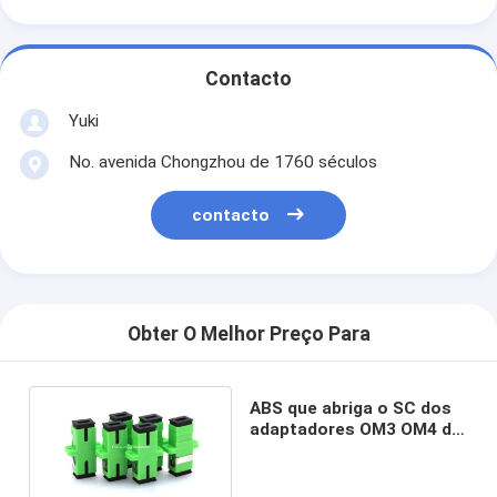
Contacto
Yuki
No. avenida Chongzhou de 1760 séculos
contacto
Obter O Melhor Preço Para
ABS que abriga o SC dos
adaptadores OM3 OM4 da
fibra ótica ao adaptador
do ST