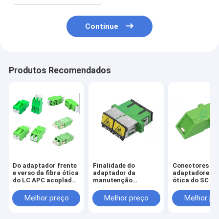
Continue
Produtos Recomendados
Do adaptador frente
Finalidade do
Conectores do
e verso da fibra ótica
adaptador da
adaptadores da
do LC APC acoplador
manutenção
ótica do SC A
de fibra ótica do LC
programada DX do
obturador int
SC APC do acoplador
Melhor preço
Melhor preço
Melhor pr
da fibra do único
modo multi