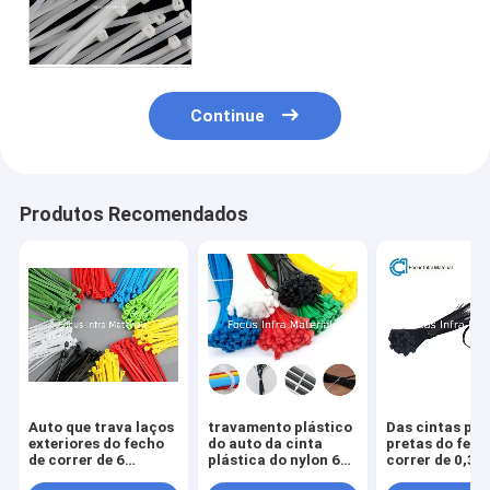
plásticas do fecho de correr
de 20CM focalizam infra o
OEM
Continue
Produtos Recomendados
Auto que trava laços
travamento plástico
Das cintas plá
exteriores do fecho
do auto da cinta
pretas do fech
de correr de 6
plástica do nylon 66
correr de 0,3
polegadas das cintas
das cintas plásticas
polegadas 94V