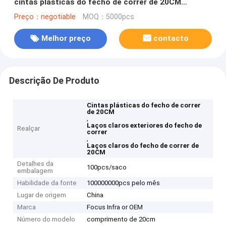
cintas plásticas do fecho de correr de 20CM
focalizam infra o OEM
Preço：negotiable
MOQ：5000pcs
Melhor preço
contacto
Descrição De Produto
Cintas plásticas do fecho de correr
de 20CM
,
Laços claros exteriores do fecho de
Realçar
correr
,
Laços claros do fecho de correr de
20CM
Detalhes da
100pcs/saco
embalagem
Habilidade da fonte
100000000pcs pelo mês
Lugar de origem
China
Marca
Focus Infra or OEM
Número do modelo
comprimento de 20cm