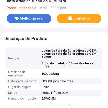
fibra ótica da fusão do OEM infra
Preço：negotiable
MOQ：50000pcs
Melhor preço
contacto
Descrição De Produto
,
Luvas da tala da fibra ótica do OEM
Luvas da tala da fibra ótica do OEM
60mm
Realçar
,
Foco do protetor 60mm das luvas
infra
Detalhes da
100pcs/bag
embalagem
Habilidade da fonte
3000000pcs pelo mês
Lugar de origem
China
Marca
Focus Infra or OEM
Número do modelo
2.5*60MM