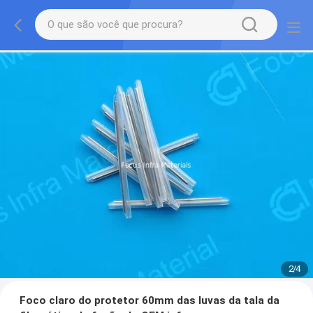
2
/
4
Foco claro do protetor 60mm das luvas da tala da