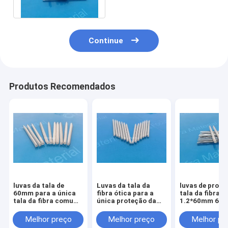
OEM infra
Continue
Produtos Recomendados
luvas da tala de
Luvas da tala da
luvas de prote
60mm para a única
fibra ótica para a
tala da fibra ó
tala da fibra comum
única proteção da
1.2*60mm 6c
para a caixa da
junção da fibra
Rod de aço
terminação da fibra
inoxidável
Melhor preço
Melhor preço
Melhor pr
da montagem da